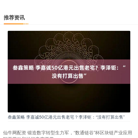
推荐资讯
叁鑫策略 李嘉诚50亿港元出售老宅？李泽钜：“没有打算出售”
仙牛网配资 锻造数字转型生力军，“数通链谷”杯区块链产业应用