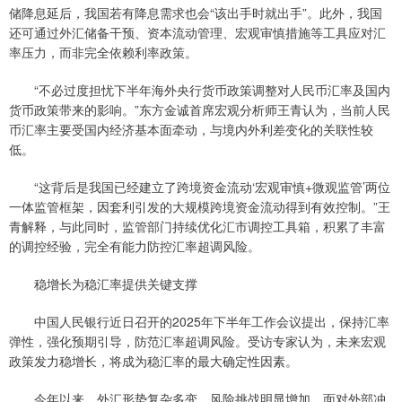
储降息延后，我国若有降息需求也会“该出手时就出手”。此外，我国
还可通过外汇储备干预、资本流动管理、宏观审慎措施等工具应对汇
率压力，而非完全依赖利率政策。
“不必过度担忧下半年海外央行货币政策调整对人民币汇率及国内
货币政策带来的影响。”东方金诚首席宏观分析师王青认为，当前人民
币汇率主要受国内经济基本面牵动，与境内外利差变化的关联性较
低。
“这背后是我国已经建立了跨境资金流动‘宏观审慎+微观监管’两位
一体监管框架，因套利引发的大规模跨境资金流动得到有效控制。”王
青解释，与此同时，监管部门持续优化汇市调控工具箱，积累了丰富
的调控经验，完全有能力防控汇率超调风险。
稳增长为稳汇率提供关键支撑
中国人民银行近日召开的2025年下半年工作会议提出，保持汇率
弹性，强化预期引导，防范汇率超调风险。受访专家认为，未来宏观
政策发力稳增长，将成为稳汇率的最大确定性因素。
今年以来，外汇形势复杂多变，风险挑战明显增加。面对外部冲