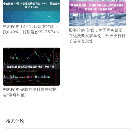
中岩配资 12月15日建龙转债下
股海策略 英媒：美国商务部长
跌0.43%，转股溢价率175.74%
在达沃斯发表暴论，欧洲央行行
长等嘉宾离场
融凯配资 硬核前沿科技在智博
会“争奇斗艳”
相关评论