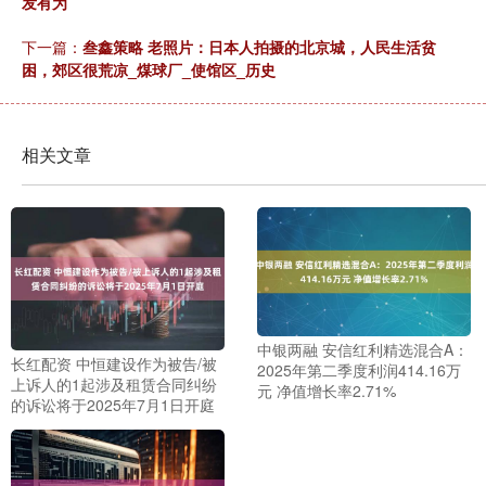
发有为
下一篇：
叁鑫策略 老照片：日本人拍摄的北京城，人民生活贫
困，郊区很荒凉_煤球厂_使馆区_历史
相关文章
中银两融 安信红利精选混合A：
长红配资 中恒建设作为被告/被
2025年第二季度利润414.16万
上诉人的1起涉及租赁合同纠纷
元 净值增长率2.71%
的诉讼将于2025年7月1日开庭