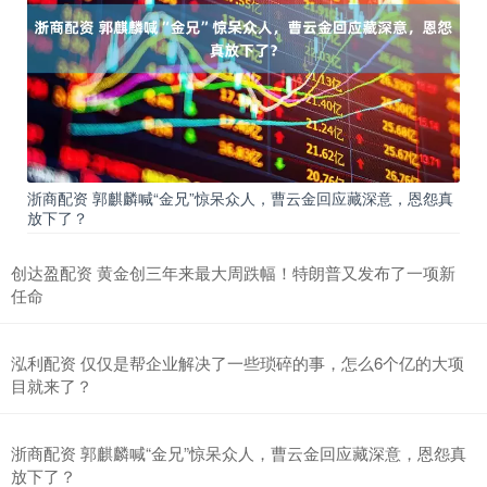
浙商配资 郭麒麟喊“金兄”惊呆众人，曹云金回应藏深意，恩怨真
放下了？
创达盈配资 黄金创三年来最大周跌幅！特朗普又发布了一项新
任命
泓利配资 仅仅是帮企业解决了一些琐碎的事，怎么6个亿的大项
目就来了？
浙商配资 郭麒麟喊“金兄”惊呆众人，曹云金回应藏深意，恩怨真
放下了？